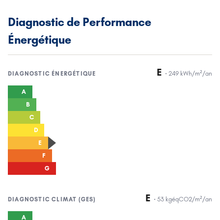
Diagnostic de Performance
Énergétique
E
·
249
kWh/m²/an
DIAGNOSTIC
ÉNERGÉTIQUE
A
B
C
D
E
F
G
E
·
53
kgéqCO2/m²/an
DIAGNOSTIC
CLIMAT (GES)
A