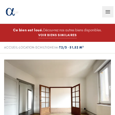
Ce bien est
loué
.
Découvrez nos autres biens disponibles.
VOIR BIENS SIMILAIRES
ACCUEIL
›
LOCATION
›
SCHILTIGHEIM
›
T2/3 · 51,52 M²