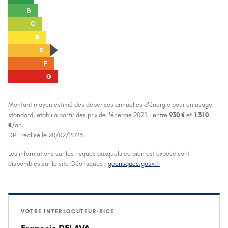
B
C
D
E
F
G
Montant moyen estimé des dépenses annuelles d'énergie pour un usage
standard, établi à partir des prix de l'énergie
2021
: entre
930 €
et
1 310
€
/an.
DPE réalisé le
20/02/2023
.
Les informations sur les risques auxquels ce bien est exposé sont
disponibles sur le site Géorisques :
georisques.gouv.fr
VOTRE INTERLOCUTEUR·RICE