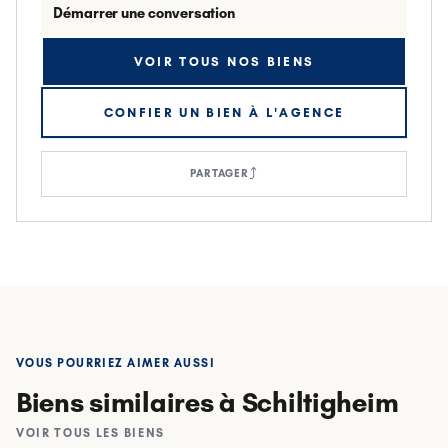
Démarrer une conversation
VOIR TOUS NOS BIENS
CONFIER UN BIEN À L'AGENCE
⤴
PARTAGER
ESPACE EUROPÉEN DE L'ENTREPRISE-MITTEFELD ·
SCHILTIGHEIM
VOUS POURRIEZ AIMER AUSSI
STUDIO CLIMATISÉ EN PLEIN COEUR DE
SCHILTIGHEIM
Biens similaires
à Schiltigheim
SCHILTIGHEIM
KRUTENAU · STRASBOURG
APPARTEMENT 2/3 PIÈCES- 51M2 - SCHILTIGHEIM
COLOCATION DE 3 CHAMBRES MEUBLÉES -
VOIR TOUS LES BIENS
500 €
KRUTENAU
/ mois CC
13.41 m²