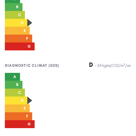
B
C
D
E
F
G
D
·
34
kgéqCO2/m²/an
DIAGNOSTIC
CLIMAT (GES)
A
B
C
D
E
F
G