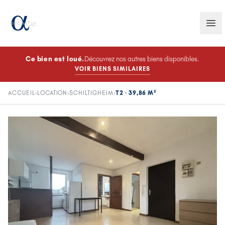
Ce bien est
loué
.
Découvrez nos autres biens disponibles.
VOIR BIENS SIMILAIRES
ACCUEIL
›
LOCATION
›
SCHILTIGHEIM
›
T2 · 39,86 M²