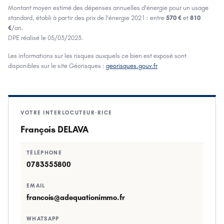
Montant moyen estimé des dépenses annuelles d'énergie pour un usage
standard, établi à partir des prix de l'énergie
2021
: entre
570 €
et
810
€
/an.
DPE réalisé le
05/03/2023
.
Les informations sur les risques auxquels ce bien est exposé sont
disponibles sur le site Géorisques :
georisques.gouv.fr
VOTRE INTERLOCUTEUR·RICE
François DELAVA
TÉLÉPHONE
0783555800
EMAIL
francois@adequationimmo.fr
WHATSAPP