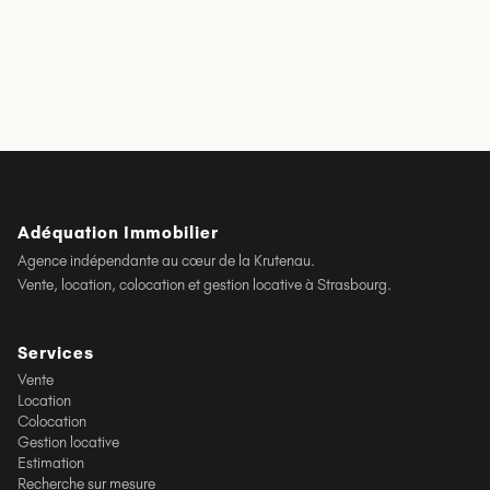
850 €
/ mois CC
2 ch · 52.96 m²
1 593 €
/ mois CC
3 ch · 72 m²
Adéquation Immobilier
Agence indépendante au cœur de la Krutenau.
Vente, location, colocation et gestion locative à Strasbourg.
Services
Vente
Location
Colocation
Gestion locative
Estimation
Recherche sur mesure