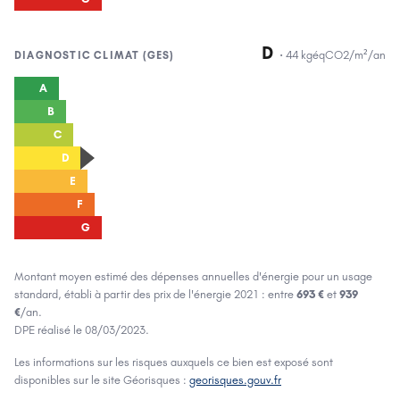
D
·
44
kgéqCO2/m²/an
DIAGNOSTIC
CLIMAT (GES)
A
B
C
D
E
F
G
Montant moyen estimé des dépenses annuelles d'énergie pour un usage
standard, établi à partir des prix de l'énergie
2021
: entre
693 €
et
939
€
/an.
DPE réalisé le
08/03/2023
.
Les informations sur les risques auxquels ce bien est exposé sont
disponibles sur le site Géorisques :
georisques.gouv.fr