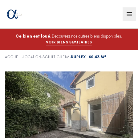
Ce bien est
loué
.
Découvrez nos autres biens disponibles.
VOIR BIENS SIMILAIRES
ACCUEIL
›
LOCATION
›
SCHILTIGHEIM
›
DUPLEX · 40,43 M²