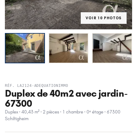
VOIR
10
PHOTO
S
LOUÉ
RÉF.
LA2124-ADEQUATIONIMMO
Duplex de 40m2 avec jardin-
67300
Duplex · 40,43 m² · 2 pièces · 1 chambre · 0ᵉ étage · 67300
Schiltigheim