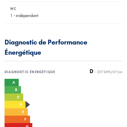
WC
1 · indépendant
Diagnostic de Performance
Énergétique
D
·
207
kWh/m²/an
DIAGNOSTIC
ÉNERGÉTIQUE
A
B
C
D
E
F
G