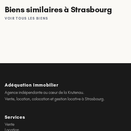
STUDIO CLIMATISÉ EN PLEIN COEUR DE
SCHILTIGHEIM
Biens similaires
à Strasbourg
SCHILTIGHEIM
KRUTENAU · STRASBOURG
APPARTEMENT 2/3 PIÈCES- 51M2 - SCHILTIGHEIM
COLOCATION DE 3 CHAMBRES MEUBLÉES -
VOIR TOUS LES BIENS
500 €
KRUTENAU
/ mois CC
13.41 m²
850 €
/ mois CC
2 ch · 52.96 m²
1 593 €
/ mois CC
3 ch · 72 m²
Adéquation Immobilier
Agence indépendante au cœur de la Krutenau.
Vente, location, colocation et gestion locative à Strasbourg.
Services
Vente
Location