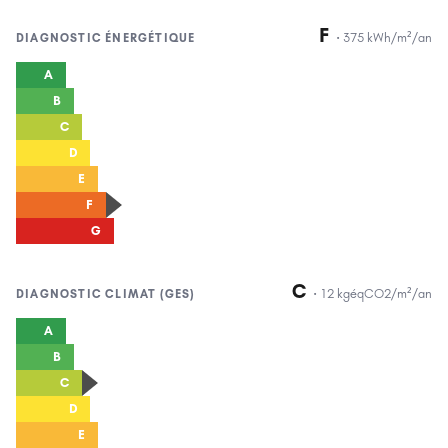
F
·
375
kWh/m²/an
DIAGNOSTIC
ÉNERGÉTIQUE
A
B
C
D
E
F
G
C
·
12
kgéqCO2/m²/an
DIAGNOSTIC
CLIMAT (GES)
A
B
C
D
E