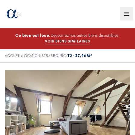
Ce bien est
loué
.
Découvrez nos autres biens disponibles.
VOIR BIENS SIMILAIRES
ACCUEIL
›
LOCATION
›
STRASBOURG
›
T2 · 37,46 M²