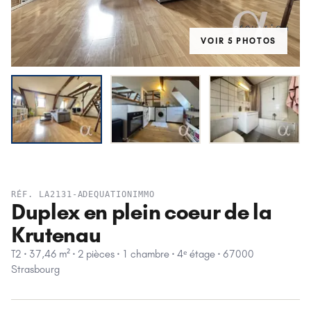
VOIR
5
PHOTO
S
LOUÉ
RÉF.
LA2131-ADEQUATIONIMMO
Duplex en plein coeur de la
Krutenau
T2 · 37,46 m² · 2 pièces · 1 chambre · 4ᵉ étage · 67000
Strasbourg