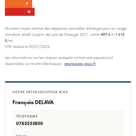
F
G
Montant moyen estimé des dépenses annuelles d'énergie pour un usage
standard, établi à partir des prix de l'énergie
2021
: entre
897 €
et
1 215
€
/an.
DPE réalisé le
09/01/2023
.
Les informations sur les risques auxquels ce bien est exposé sont
disponibles sur le site Géorisques :
georisques.gouv.fr
VOTRE INTERLOCUTEUR·RICE
François DELAVA
TÉLÉPHONE
0783555800