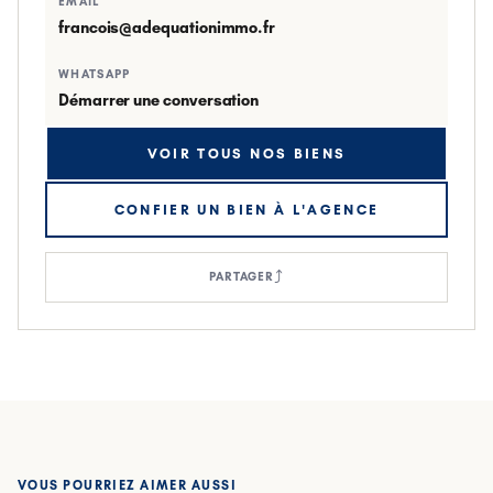
EMAIL
francois@adequationimmo.fr
WHATSAPP
Démarrer une conversation
VOIR TOUS NOS BIENS
CONFIER UN BIEN À L'AGENCE
⤴
PARTAGER
ESPACE EUROPÉEN DE L'ENTREPRISE-MITTEFELD ·
SCHILTIGHEIM
VOUS POURRIEZ AIMER AUSSI