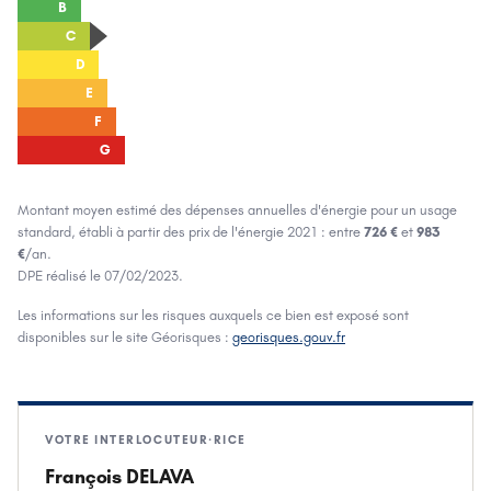
B
C
D
E
F
G
Montant moyen estimé des dépenses annuelles d'énergie pour un usage
standard, établi à partir des prix de l'énergie
2021
: entre
726 €
et
983
€
/an.
DPE réalisé le
07/02/2023
.
Les informations sur les risques auxquels ce bien est exposé sont
disponibles sur le site Géorisques :
georisques.gouv.fr
VOTRE INTERLOCUTEUR·RICE
François DELAVA