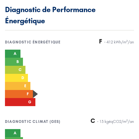
Diagnostic de Performance
Énergétique
F
·
412
kWh/m²/an
DIAGNOSTIC
ÉNERGÉTIQUE
A
B
C
D
E
F
G
C
·
13
kgéqCO2/m²/an
DIAGNOSTIC
CLIMAT (GES)
A