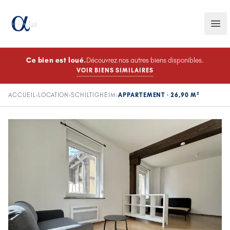
Ce bien est
loué
.
Découvrez nos autres biens disponibles.
VOIR BIENS SIMILAIRES
ACCUEIL
›
LOCATION
›
SCHILTIGHEIM
›
APPARTEMENT · 26,90 M²