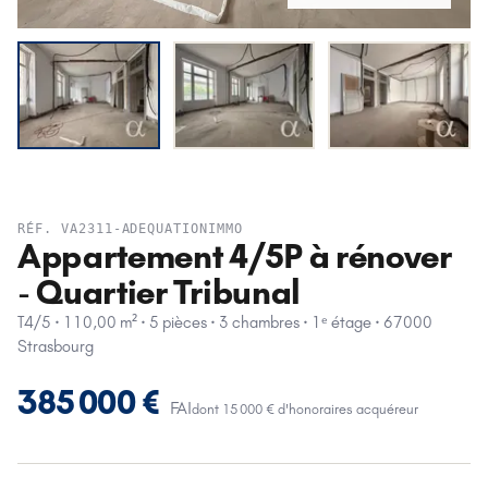
RÉF.
VA2311-ADEQUATIONIMMO
Appartement 4/5P à rénover
- Quartier Tribunal
T4/5 · 110,00 m² · 5 pièces · 3 chambres · 1ᵉ étage · 67000
Strasbourg
385 000 €
FAI
dont 15 000 € d'honoraires acquéreur