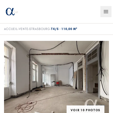
ACCUEIL
›
VENTE
›
STRASBOURG
›
T4/5 · 110,00 M²
VOIR
10
PHOTO
S