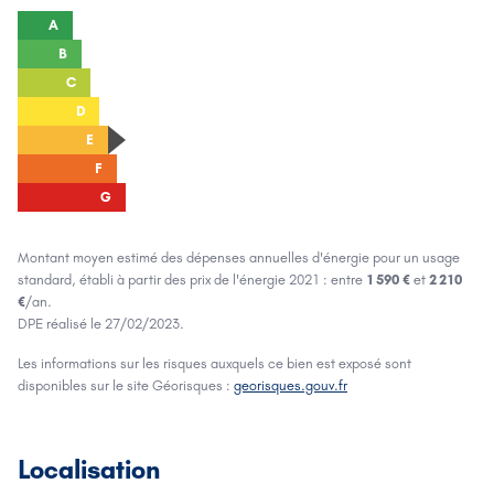
A
B
C
D
E
F
G
Montant moyen estimé des dépenses annuelles d'énergie pour un usage
standard, établi à partir des prix de l'énergie
2021
: entre
1 590 €
et
2 210
€
/an.
DPE réalisé le
27/02/2023
.
Les informations sur les risques auxquels ce bien est exposé sont
disponibles sur le site Géorisques :
georisques.gouv.fr
Localisation