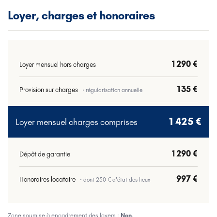
Loyer, charges et honoraires
1 290 €
Loyer mensuel hors charges
135 €
Provision sur charges
· régularisation annuelle
1 425 €
Loyer mensuel charges comprises
1 290 €
Dépôt de garantie
997 €
Honoraires locataire
· dont
230 €
d'état des lieux
Zone soumise à encadrement des loyers :
Non
.