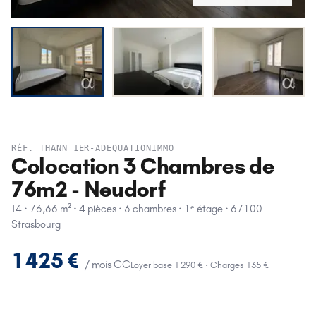
RÉF.
THANN 1ER-ADEQUATIONIMMO
Colocation 3 Chambres de
76m2 - Neudorf
T4 · 76,66 m² · 4 pièces · 3 chambres · 1ᵉ étage · 67100
Strasbourg
1 425 €
/ mois CC
Loyer base 1 290 € · Charges 135 €