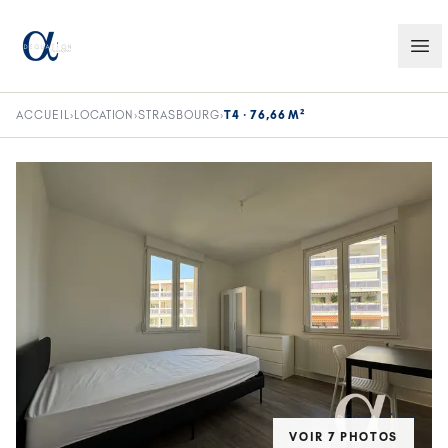
ACCUEIL
›
LOCATION
›
STRASBOURG
›
T4 · 76,66 M²
VOIR
7
PHOTO
S