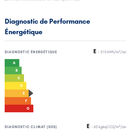
Diagnostic de Performance
Énergétique
E
·
310
kWh/m²/an
DIAGNOSTIC
ÉNERGÉTIQUE
A
B
C
D
E
F
G
E
·
65
kgéqCO2/m²/an
DIAGNOSTIC
CLIMAT (GES)